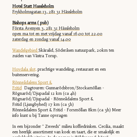
Hotel Statt Hassleholm
Frykholmsgatan 13, 281 31 Hässleholm
Bishops arms ( pub)
Första Avenyen 3, 281 31 Hässleholm
open ma tot en met vrijdag vanaf 16,00 tot 22,00
zaterdag en zondag vanaf 14,00
Wandelgebied
Skäralid, Söderåsen natuurpark, 20km ten
zuiden van Västra Torup.
Hovdala slot,
prachtige wandeling, restaurant en een
buitenservering.
Rönneådalens Sport &
Fritid
Dagtouren: Gunnarödsbron/Stockamöllan -
Rögnaröd/Djupadal 12 km (ca 4h)
Rögnaröd/Djupadal - Rönneådalens Sport &
Fritid (Ljungbyhed) 17 km (ca 5h)
Rönneådalens Sport & Fritid - Forsmöllan 8km (ca 3h) Meer
info kunt u bij Tanne opvragen
In een bijzonder " Zweeds" milieu koffiedrinken. Cecilia, maakt
een heerlijk assortiment van koek en taart, die er smakelijk en