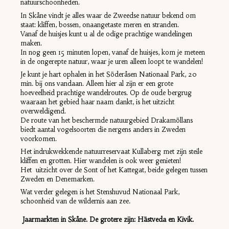
natuurschoonheden.
In Skåne vindt je alles waar de Zweedse natuur bekend om
staat: kliffen, bossen, onaangetaste meren en stranden.
Vanaf de huisjes kunt u al de odige prachtige wandelingen
maken.
In nog geen 15 minuten lopen, vanaf de huisjes, kom je meteen
in de ongerepte natuur, waar je uren alleen loopt te wandelen!
Je kunt je hart ophalen in het Söderåsen Nationaal Park, 20
min. bij ons vandaan. Alleen hier al zijn er een grote
hoeveelheid prachtige wandelroutes. Op de oude bergrug
waaraan het gebied haar naam dankt, is het uitzicht
overweldigend.
De route van het beschermde natuurgebied Drakamöllans
biedt aantal vogelsoorten die nergens anders in Zweden
voorkomen.
Het indrukwekkende natuurreservaat Kullaberg met zijn steile
kliffen en grotten. Hier wandelen is ook weer genieten!
Het uitzicht over de Sont of het Kattegat, beide gelegen tussen
Zweden en Denemarken.
Wat verder gelegen is het Stenshuvud Nationaal Park,
schoonheid van de wildernis aan zee.
Jaarmarkten in Skåne. De grotere zijn:
Hästveda en
Kivik.