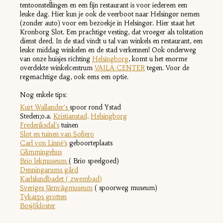
tentoonstellingen en een fijn restaurant is voor iedereen een
leuke dag. Hier kun je ook de veerboot naar Helsingør nemen
(zonder auto) voor een bezoekje in Helsingør. Hier staat het
Kronborg Slot. Een prachtige vesting, dat vroeger als tolstation
dienst deed. In de stad vindt u tal van winkels en restaurant, een
leuke middag winkelen en de stad verkennen! Ook onderweg
van onze huisjes richting
Helsingborg
, komt u het enorme
overdekte winkelcentrum
VAILA CENTER
tegen. Voor de
regenachtige dag, ook eens een optie.
Nog enkele tips:
Kurt Wallander's
spoor rond Ystad
Steden;o.a.
Kristianstad,
Helsingborg
Frederiksdal's
tuinen
Slot en tuinen van Sofiero
Carl von Linné’s
geboorteplaats
Glimmingehus
Brio lekmuseum
( Brio speelgoed)
Denningarums gård
Karlslundbadet ( zwembad)
Sveriges Järnvägmuseum
( spoorweg museum)
Tykarps grotten
Bosjökloster