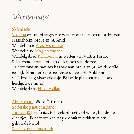
Wandelroutes
Skåneleden
Vedema
,
een mooi uitgezette wandelroute, net ten noorden van
Hässleholm. Mölle en St. Arild
Wandelroute:
Åraslövs mosse
Wandelroute
Magle våtmark
Wandelgebied
Kullaberg:
Ten westen van Västra Torup.
Schitterende route tot aan de klippen van de zee!
Te combineren met een bezoek aan
Mölle en St. Arild:
Mölle
een rijk, klein dorp met een vissershaven. St. Arild een
schilderachtig vissersplaatsje. Bij beide plaatsen kun je ook
heerlijk zwemmen!
Wandelgebied
Hovs Hallar.
Ales Stenar
( södra Österlen)
Söderskog nationalpark
Immelnsjö
:
Een fantastisch gebied met veel water, honderden
eilandjes. Perfect om een dag eropuit te trekken in een
gehuurde kano!
Stenhuvud nationalpark