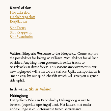
K
asteel of slot:
Hovdala slot,
Häckeberga slott
Bosjökloster
Slot Torup
Slot Krapperup
Slot Svaneholm
Vallåsen Bikepark: Welcome to the bikepark....
Come explore
the possibilities for biking at Vallåsen. With abilities for all kind
of riders. Anything from groomed freeride tracks to
singeltracks in dense forest. This seasons improvement is our
new highspeed v-line hard-core surface. Uplift transportation is
made easy by our quad chairlift which will give you a gentle
ride uphill.
In de winter:
Ski in Vallåsen
Helsingborg
Het Sofiero Paleis en Park vlakbij Helsingborg is aan te
bevelen (beperkte openingstijden). Het kasteel met onder
andere Engelse en Victoriaanse tuinen, interessante