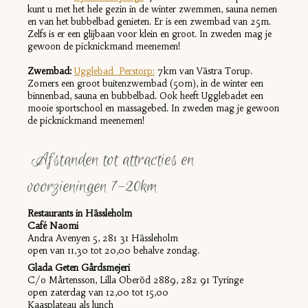
kunt u met het hele gezin in de winter zwemmen,
sauna nemen
en van het bubbelbad genieten. Er is een zwembad van 25m.
Zelfs is er een glijbaan voor klein en groot. In zweden mag je
gewoon de picknickmand meenemen!
Zwembad:
Ugglebad Perstorp:
7km van Västra Torup.
Zomers een groot buitenzwembad (50m), in de winter een
binnenbad, sauna en bubbelbad. Ook heeft Ugglebadet een
mooie sportschool en massagebed. In zweden mag je gewoon
de picknickmand meenemen!
Afstanden tot attracties en
voorzieningen 7-20km
Restaurants in Hässleholm
Café Naomi
Andra Avenyen 5, 281 31 Hässleholm
open van 11,30 tot 20,00 behalve zondag.
Glada Geten Gårdsmejeri
C/o Mårtensson, Lilla Oberöd 2889, 282 91 Tyringe
open zaterdag van 12,00 tot 15,00
Kaasplateau als lunch