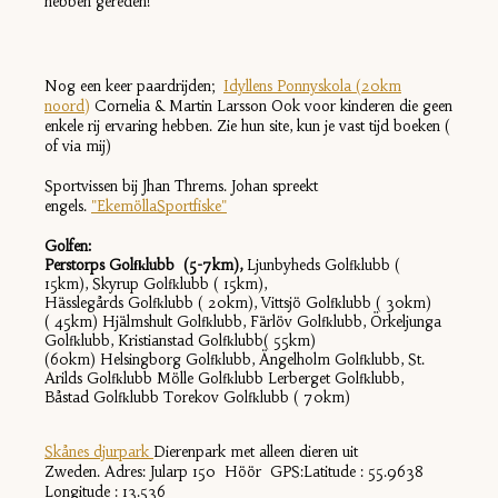
hebben gereden!
Nog een keer paardrijden;
Idyllens Ponnyskola (20km
noord)
Cornelia & Martin Larsson Ook voor kinderen die geen
enkele rij ervaring hebben. Zie hun site, kun je vast tijd boeken (
of via mij)
Sportvissen bij Jhan Threms. Johan spreekt
engels.
"EkemöllaSportfiske"
Golfen:
Perstorps Golfklubb (5-7km),
Ljunbyheds Golfklubb (
15km),
Skyrup Golfklubb
( 15km),
Hässlegårds Golfklubb
( 20km),
Vittsjö Golfklubb
( 30km)
( 45km)
Hjälmshult Golfklubb,
Färlöv Golfklubb,
Örkeljunga
Golfklubb,
Kristianstad Golfklubb
( 55km)
(60km)
Helsingborg Golfklubb,
Ängelholm Golfklubb, S
t.
Arilds Golfklubb
Mölle Golfklubb
Lerberget Golfklubb,
Båstad Golfklubb
Torekov Golfklubb ( 70km)
S
kånes
djurpark
Dierenpark met alleen dieren uit
Zweden. Adres: Jularp 150 Höör GPS:Latitude : 55.9638
Longitude : 13.536