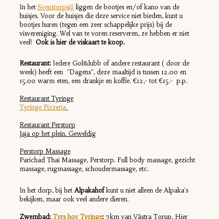
In het
Svenstorpsjö
liggen de bootjes en/of kano van de
huisjes. Voor de huisjes die deze service niet bieden, kunt u
bootjes huren (tegen een zeer schappelijke prijs) bij de
visvereniging. Wel van te voren reserveren, ze hebben er niet
veel!
Ook is hier de viskaart te koop.
Restaurant:
Iedere Golfklubb of andere restaurant ( door de
week) heeft een "Dagens", deze maaltijd is tussen 12.00 en
15.00 warm eten, een drankje en koffie. €12,- tot €15.- p.p.
Restaurant Tyringe
Tyringe Pizzeria
Restaurant Perstorp
Jaja op het plein. Geweldig
Perstorp Massage
Parichad Thai Massage, Perstorp. Full body massage, gezicht
massage, rugmassage, schoudermassage, etc.
In het dorp, bij het
Alpakahof
kunt u niet alleen de Alpaka's
bekijken, maar ook veel andere dieren.
Zwembad:
Tyrs hov Tyringe
:
7km van Västra Torup. Hier