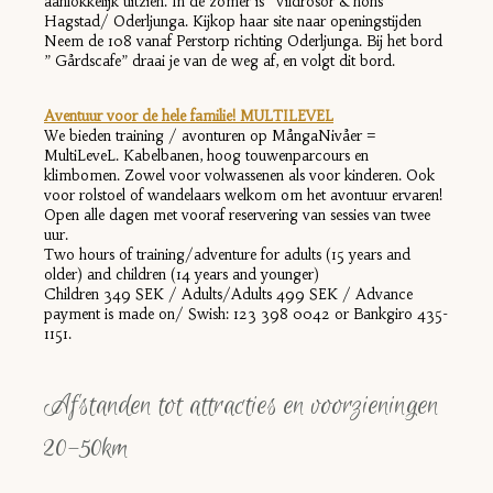
aanlokkelijk uitzien. In de zomer is ”Vildrosor & höns”
Hagstad/ Oderljunga. Kijkop haar site naar openingstijden
Neem de 108 vanaf Perstorp richting Oderljunga. Bij het bord
” Gårdscafe” draai je van de weg af, en volgt dit bord.
Aventuur voor de hele familie! MULTILEVEL
We bieden training / avonturen op MångaNivåer =
MultiLeveL. Kabelbanen, hoog touwenparcours en
klimbomen. Zowel voor volwassenen als voor kinderen. Ook
voor rolstoel of wandelaars welkom om het avontuur ervaren!
Open alle dagen met vooraf reservering van sessies van twee
uur.
Two hours of training/adventure for adults (15 years and
older) and children (14 years and younger)
Children 349 SEK / Adults/Adults 499 SEK / Advance
payment is made on/ Swish: 123 398 0042 or Bankgiro 435-
1151.
Afstanden tot attracties en voorzieningen
20-50km