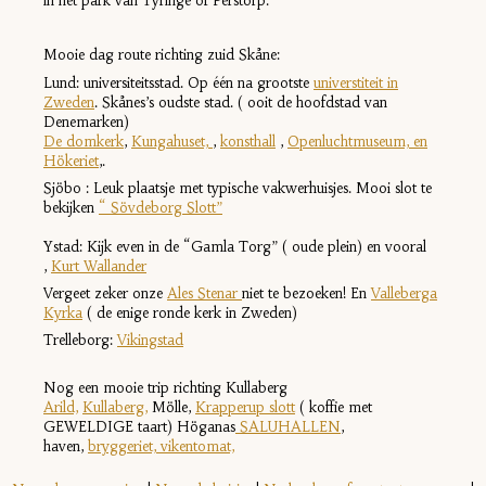
in het park van Tyringe of Perstorp.
Mooie dag route richting zuid Skåne:
Lund: universiteitsstad. Op één na grootste
universtiteit in
Zweden
. Skånes’s oudste stad. ( ooit de hoofdstad van
Denemarken)
De domkerk
,
Kungahuset,
,
konsthall
,
Openluchtmuseum, en
Hökeriet
,.
Sjöbo : Leuk plaatsje met typische vakwerhuisjes. Mooi slot te
bekijke
n
“ Sövdeborg Slott”
Ystad: Kijk even in de “Gamla Torg” ( oude plein) en vooral
,
Kurt Wallander
Vergee
t zeker onze
Ales Stenar
niet te bezoeken! En
Valleberga
Kyrka
( de enige ronde kerk in Zweden)
Trelleborg:
Vikingstad
Nog een mooie trip richting Kullaberg
Arild,
Kullaberg,
Mölle,
Krapperup slott
( koffie met
GEWELDIGE taart) Höganas
SALUHALLEN
,
haven,
bryggeriet, vikentomat,