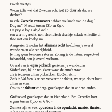
Enkele weetjes:
Weten jullie wel dat Zweden echt
niet zo duur
als dat we
denken?
In vele
Zweedse restaurants
hebben we lunch van de dag “
Dagens”. Meestal tussen €8,- en €9,-.
De prijs is bijna altijd incl.:
een warm gerecht, non alcoholisch drankje, salade en koffie of
thee met een koekje na.
Aangezien Zweden het
allemans recht
heeft, kun je overal
wandelen, in alle redelijkheid.
Je mag geen bewoners storen! Zolang je de natuur respectvol
behandeld, ben je overal welkom.
Overal van je
eigen picknick
genieten. Je wandeld in
Söderåssen, bij de terugkeer waar de auto’s staan,
zie je iedereen zitten picknicken, BBQen etc….
Zelfs in Vallåsen is er een verwarmde skihut, waar je lekker kunt
zitten en eten.
Ook is de
skihuur
enderg. goedkoper dan in andere landen.
Golf is
veel goedkoper dan in Nederland. Een Greenfee kost
ergens tussen €30,- en € 80,-
Zomers zijn er veel
optredens in de openlucht, muziek, theater
,