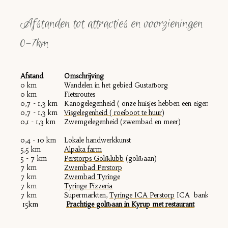
Afstanden tot attracties en voorzieningen
0-7km
Afstand
Omschrijving
0 km
Wandelen in het gebied Gustafborg
0 km
Fietsroutes
0,7 - 1,3 km
Kanogelegenheid ( onze huisjes hebben een eigen kano)
0,7 - 1,3 km
Visgelegenheid ( roeiboot te huur)
0,1 - 1,3 km
Zwemgelegenheid (zwembad en meer)
0,4 - 10 km
Lokale handwerkkunst
5,5 km
Alpaka farm
5 - 7 km
Perstorps Golfklubb
(golfbaan)
7 km
Zwembad Perstorp
7 km
Zwembad Tyringe
7 km
Tyringe Pizzeria
7 km
Supermarkten,
Tyringe
ICA Perstorp
ICA
bank en ap
15km
Prachtige golfbaan in Kyrup met restaurant