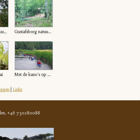
Gustafsborg natuurgebied
Gustafsborg natuurgebied
ai
Met de kano's op pad
eggen
|
Links
en, +46 730280088