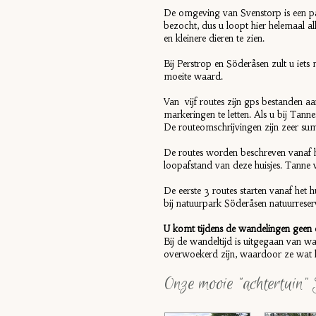
De omgeving van Svenstorp is een pa
bezocht, dus u loopt hier helemaal a
en kleinere dieren te zien.
Bij Perstrop en Söderåsen zult u iet
moeite waard.
Van vijf routes zijn gps bestanden a
markeringen te letten. Als u bij Tanne
De routeomschrijvingen zijn zeer sum
De routes worden beschreven vanaf hu
loopafstand van deze huisjes. Tanne 
De eerste 3 routes starten vanaf het 
bij natuurpark Söderåsen natuurreser
U komt tijdens de wandelingen geen 
Bij de wandeltijd is uitgegaan van 
overwoekerd zijn, waardoor ze wat las
Onze mooie "achtertuin"