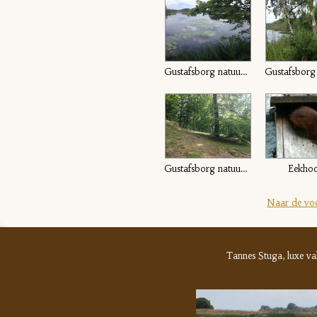
Gustafsborg natuurgebied
Gustafsborg natuurgebied
Eekho
Naar de vo
Tannes Stuga, luxe v