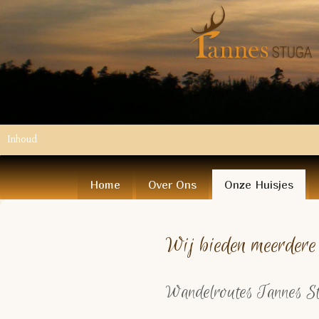
Inhoud
Home
Over Ons
Onze Huisjes
Wij bieden meerdere
Wa
ndelroutes Tannes S