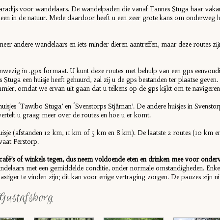
radijs voor wandelaars. De wandelpaden die vanaf Tannes Stuga haar vakant
lleen in de natuur. Mede daardoor heeft u een zeer grote kans om onderweg he
s meer andere wandelaars en iets minder dieren aantreffen, maar deze routes 
anwezig in .gpx formaat. U kunt deze routes met behulp van een gps eenvoud
s Stuga een huisje heeft gehuurd, zal zij u de gps bestanden ter plaatse geven.
mier, omdat we ervan uit gaan dat u telkens op de gps kijkt om te navigere
isjes ‘Tawibo Stuga’ en ‘Svenstorps Stjärnan’. De andere huisjes in Svensto
vertelt u graag meer over de routes en hoe u er komt.
huisje (afstanden 12 km, 11 km of 5 km en 8 km). De laatste 2 routes (10 km en 
vaat Perstorp.
café’s of winkels tegen, dus neem voldoende eten en drinken mee voor onde
wandelaars met een gemiddelde conditie, onder normale omstandigheden. Enke
tiger te vinden zijn; dit kan voor enige vertraging zorgen. De pauzes zijn nie
 Gustafsborg