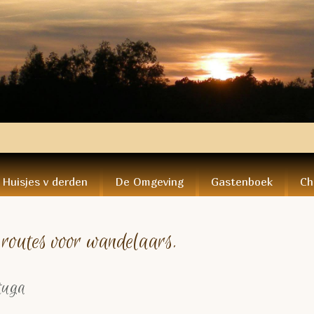
Huisjes v derden
De Omgeving
Gastenboek
Ch
 routes voor wandelaars.
tuga