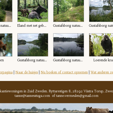
Gustafsborg natuurgebied
Eland met net geboren jongen
Gustafsborg natuurgebied
orn
Gustafsborg natuurgebied
Gustafsborg natuurgebied
Loerende kra
orpagina
|
Naar de huisjes
|
Nu boeken of contact opnemen
|
Wat anderen z
akantiewoningen in Zuid Zweden. Ryttarestigen 8, 28292
Västra Torup,
Zwed
tanne@tannesstuga.com of tanne.vermeulen@gmail.com