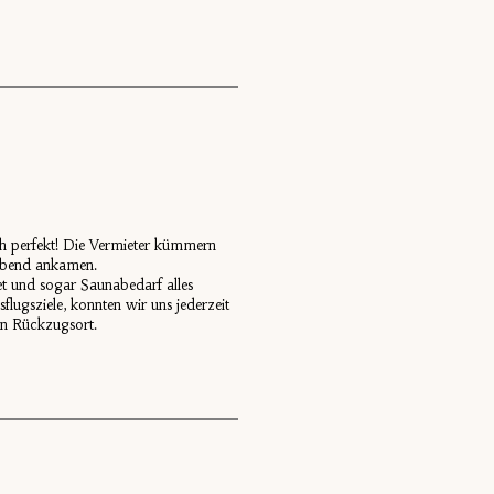
ch perfekt! Die Vermieter kümmern
m Abend ankamen.
t und sogar Saunabedarf alles
lugsziele, konnten wir uns jederzeit
len Rückzugsort.