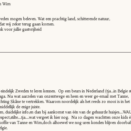
en Wim
den mogen beleven. Wat een prachtig land, schitterende natuur,
dat wij zeker terug gaan komen.
k voor jullie gastvrijheid
 eindelijk Zweden te leren kennen. Op een beurs in Nederland (tja...in Belgie
uga. Na wat aarzelen van onzentwege en heen en weer ge-email met Tanne,
ichting Skåne te vertrekken. Waarom noordelijk als het reeds zo mooi is in he
ddellijk de enige juiste.
duidelijke info,en dan bij aankomst van één van de gehuurde huisjes....W
spect,stilte....tja....wat vergeet ik hier nog. Na 10 dagen wachtten onze kids én
s koffie van Tanne en Wim,doch alhoewel we nog uren konden blijven doorbab
lgie.