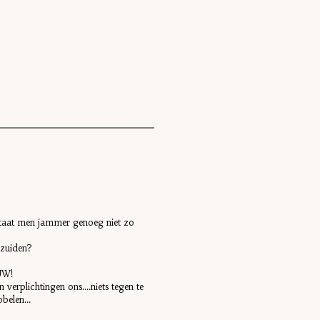
 staat men jammer genoeg niet zo
t zuiden?
AUW!
 verplichtingen ons....niets tegen te
belen...