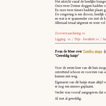
Het uitzicht vanaf de heerlijke loung
Onze twee Deense doggen hadden ook 
En onze twee tieners hadden plaats 
De omgeving is een droom, heerlijk o
en wat is er spannender om met de kan
Allemaal totaal uitgerust en weer vo
Zooverwaardering 10
Ligging 10 / Prijs - kwaliteit 10 / I
P.van de Meer over
Tawibo stuga
(A
"Geweldig huisje"
Voor de eerste keer van dit huis mog
ontzettend schoon en voorzien van al
kunnen niet weg.
Eigenaren van dit huisje staan altijd
er nog een nieuwe geplaatst.
Verder was vooraf aangegeven dat on
Al met al geweldig.