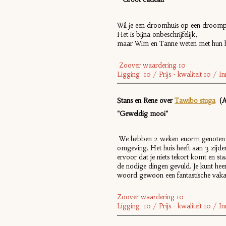
Wil je een droomhuis op een droomple
Het is bijna onbeschrijfelijk,
maar Wim en Tanne weten met hun huis
Zoover waardering 10
Ligging 10 / Prijs - kwaliteit 10 / 
Stans en Rene over
Tawibo stuga
(Ag
"Geweldig mooi"
We hebben 2 weken enorm genoten in d
omgeving. Het huis heeft aan 3 zijden
ervoor dat je niets tekort komt en st
de nodige dingen gevuld. Je kunt hee
woord gewoon een fantastische vakan
Zoover waardering 10
Ligging 10 / Prijs - kwaliteit 10 / 