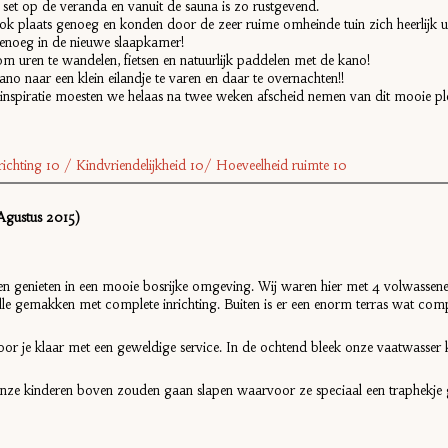
e set op de veranda en vanuit de sauna is zo rustgevend.
plaats genoeg en konden door de zeer ruime omheinde tuin zich heerlijk ui
genoeg in de nieuwe slaapkamer!
m uren te wandelen, fietsen en natuurlijk paddelen met de kano!
o naar een klein eilandje te varen en daar te overnachten!!
l inspiratie moesten we helaas na twee weken afscheid nemen van dit mooie ple
nrichting 10 / Kindvriendelijkheid 10/ Hoeveelheid ruimte 10
gustus 2015)
en genieten in een mooie bosrijke omgeving. Wij waren hier met 4 volwassenen
le gemakken met complete inrichting. Buiten is er een enorm terras wat com
 voor je klaar met een geweldige service. In de ochtend bleek onze vaatwasser
ze kinderen boven zouden gaan slapen waarvoor ze speciaal een traphekje 