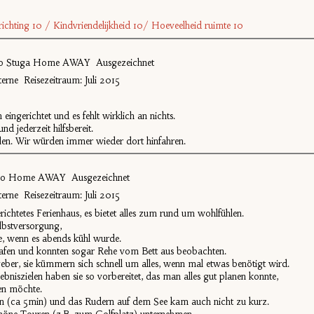
nrichting 10 / Kindvriendelijkheid 10/ Hoeveelheid ruimte 10
bo Stuga Home AWAY Ausgezeichnet
erne Reisezeitraum: Juli 2015
 eingerichtet und es fehlt wirklich an nichts.
nd jederzeit hilfsbereit.
len. Wir würden immer wieder dort hinfahren.
sbo Home AWAY Ausgezeichnet
erne Reisezeitraum: Juli 2015
ngerichtetes Ferienhaus, es bietet alles zum rund um wohlfühlen.
elbstversorgung,
, wenn es abends kühl wurde.
lafen und konnten sogar Rehe vom Bett aus beobachten.
eber, sie kümmern sich schnell um alles, wenn mal etwas benötigt wird.
bniszielen haben sie so vorbereitet, das man alles gut planen konnte,
en möchte.
chen (ca 5min) und das Rudern auf dem See kam auch nicht zu kurz.