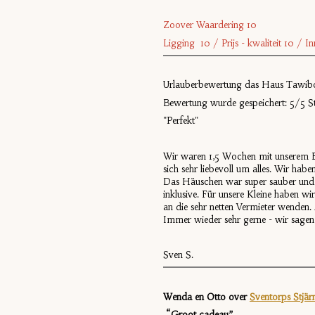
Zoover Waardering 10
Ligging 10 / Prijs - kwaliteit 10 / 
Urlauberbewertung das Haus Tawi
Bewertung wurde gespeichert: 5/5 S
"Perfekt"
Wir waren 1,5 Wochen mit unserem Ba
sich sehr liebevoll um alles. Wir ha
Das Häuschen war super sauber und g
inklusive. Für unsere Kleine haben wi
an die sehr netten Vermieter wenden.
Immer wieder sehr gerne - wir sagen 
Sven S.
Wenda en Otto over
Sventorps Stjär
“Groot cadeau”