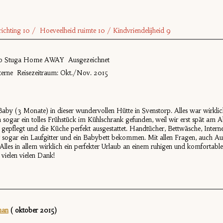
Inrichting 10 / Hoeveelheid ruimte 10 /
Kindvriendelijheid 9
bo Stuga Home AWAY Ausgezeichnet
terne Reisezeitraum: Okt./Nov. 2015
by (3 Monate) in dieser wundervollen Hütte in Svenstorp. Alles war wirkli
ben sogar ein tolles Frühstück im Kühlschrank gefunden, weil wir erst spät a
epflegt und die Küche perfekt ausgestattet. Handtücher, Bettwäsche, Interne
r sogar ein Laufgitter und ein Babybett bekommen. Mit allen Fragen, auch Ausf
 Alles in allem wirklich ein perfekter Urlaub an einem ruhigen und komfortab
vielen vielen Dank!
nan
( oktober 2015)