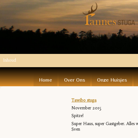
Inhoud
Home
Over Ons
Onze Huisjes
Tawibo stuga
November 2015
Spitze!
Super Haus, super Gastgeber. Alles wi
Sven