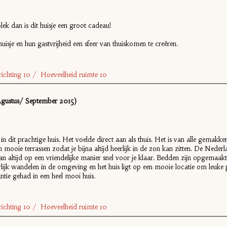
k dan is dit huisje een groot cadeau!
je en hun gastvrijheid een sfeer van thuiskomen te creëren.
Inrichting 10 / Hoeveelheid ruimte 10
ustus/ September 2015)
it prachtige huis. Het voelde direct aan als thuis. Het is van alle gemakken
 mooie terrassen zodat je bijna altijd heerlijk in de zon kan zitten. De Neder
aan altijd op een vriendelijke manier snel voor je klaar. Bedden zijn opgemaak
rlijk wandelen in de omgeving en het huis ligt op een mooie locatie om leuke 
tie gehad in een heel mooi huis.
Inrichting 10 / Hoeveelheid ruimte 10