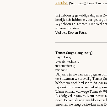
Knutsbo
(Sept. 2015) Lieve Tanne 
Wij hebben 9 geweldige dagen in Zwe
heerlijk huis hebben ervoor gezorgd 
Wij hebben zo genoten. Heel veel dan
en zeker tot ziens.
Veel liefs Rob en Petra.
Tannes Stuga ( aug. 2015)
Layout is 9
overzichtelijk is 9
informatie is 9
review is
Dit jaar zijn we van start gegaan om
ver) kwamen we toevallig Tannes St
hebben we toch beslist om dit jaar r
Bij aankomst was onze beslissing onmi
Warm onthaal vanwege Tanne @ Wim, 
Als Belg val je omver. Natuur, rust, re
doen. Bij vertrek nog een lekkere ta
.moesten we terug vertrekken naar Be