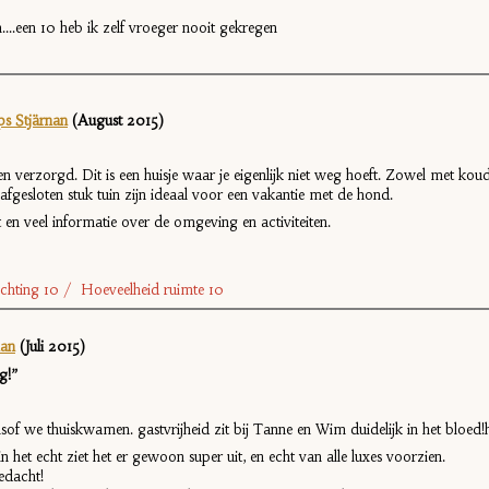
en....een 10 heb ik zelf vroeger nooit gekregen
ps Stjärnan
(August 2015)
 en verzorgd. Dit is een huisje waar je eigenlijk niet weg hoeft. Zowel met ko
afgesloten stuk tuin zijn ideaal voor een vakantie met de hond.
en veel informatie over de omgeving en activiteiten.
nrichting 10 / Hoeveelheid ruimte 10
nan
(Juli 2015)
g!”
f we thuiskwamen. gastvrijheid zit bij Tanne en Wim duidelijk in het bloed!he
n het echt ziet het er gewoon super uit, en echt van alle luxes voorzien.
gedacht!