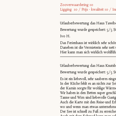
Zooverwaardering 10
Ligging 10 / Prijs - kwaliteit 10 / I
Urlauberbewertung das Haus Tawi
Bewertung wurde gespeichert: 5/5 St
Ivo H.
Das Ferienhaus ist wirklich sehr schön
Daneben ist die Vermieterin sehr nett u
Hier kann man sich wirklich wohlfüh
Urlauberbewertung das Haus Knut
Bewertung wurde gespeichert: 5/5 St
Es ist ein liebevoll, sehr sauberes ei
In der Küche fehlt es an nichts zur S
der Kamin sorgte für wohlige Wärme
Wir haben in den Betten super gesch
Tanne und Wim sind liebevolle Gastg
Auch die Karte mit den Reise-und Erle
wo und wenn man etwas unternehm
Der See ist schnell zu Fuß zu errei