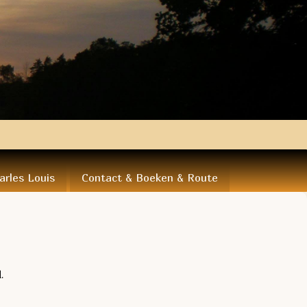
arles Louis
Contact & Boeken & Route
.