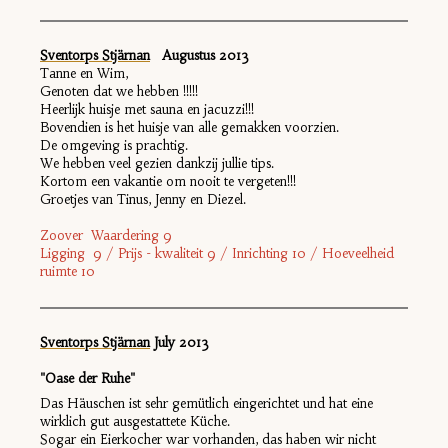
Sventorps Stjärnan
Augustus 2013
Tanne en Wim,
Genoten dat we hebben !!!!!
Heerlijk huisje met sauna en jacuzzi!!!
Bovendien is het huisje van alle gemakken voorzien.
De omgeving is prachtig.
We hebben veel gezien dankzij jullie tips.
Kortom een vakantie om nooit te vergeten!!!
Groetjes van Tinus, Jenny en Diezel.
Zoover Waardering 9
Ligging 9 / Prijs - kwaliteit 9 / Inrichting 10 / Hoeveelheid
ruimte 10
Sventorps Stjärnan
July 2013
"Oase der Ruhe"
Das Häuschen ist sehr gemütlich eingerichtet und hat eine
wirklich gut ausgestattete Küche.
Sogar ein Eierkocher war vorhanden, das haben wir nicht