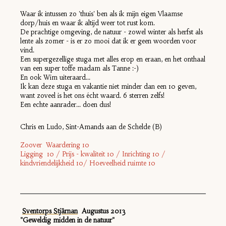
Waar ik intussen zo 'thuis' ben als ik mijn eigen Vlaamse
dorp/huis en waar ik altijd weer tot rust kom.
De prachtige omgeving, de natuur - zowel winter als herfst als
lente als zomer - is er zo mooi dat ik er geen woorden voor
vind.
Een supergezellige stuga met alles erop en eraan, en het onthaal
van een super toffe madam als Tanne :-)
En ook Wim uiteraard...
Ik kan deze stuga en vakantie niet minder dan een 10 geven,
want zoveel is het ons écht waard. 6 sterren zelfs!
Een echte aanrader... doen dus!
Chris en Ludo, Sint-Amands aan de Schelde (B)
Zoover Waardering 10
Ligging 10 / Prijs - kwaliteit 10 / Inrichting 10 /
kindvriendelijkheid 10/ Hoeveelheid ruimte 10
Sventorps Stjärnan
Augustus 2013
"Geweldig midden in de natuur"