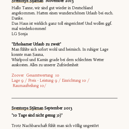
Sventorps Stjärnan
November 2013
Hallo Tanne, wir sind gut wieder in Deutschland
angekommen. Hatten einen wunderschönen Urlaub bei euch.
Danke.
Das Haus ist wirklich ganz toll eingerichtet! Und wollen ggf.
mal wiederkommen!
LG Sonja
"Erholsamer Urlaub zu zweit"
Man fühlte sich sofort wohl und heimisch. In ruhiger Lage
konnte man Sauna,
Whirlpool und Kamin grade bei dem schlechten Wetter
auskosten. Alles zu unserer Zufriedenheit
Zoover Gesamtwertung 10
Lage 9 / Preis - Leistung 9 / Einrichtung 10 /
Raumaufteilung 10/
Sventorps Stjärnan
September 2013
"10 Tage sind nicht genug ;o)"
Trotz Nachbarschaft fühlt man sich völlig ungestört