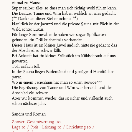
einmal zu Hause.
Super sauber alles, so dass man sich richtig wohl fühlen kann.
Die Besitzer Tanne und Wim haben wirklich an alles gedacht
(** Danke an dieser Stelle nochmal **)
Natürlich ist der Jacuzzi und die private Sauna mit Blick in den
Wald echter Luxus.
Für lange Sommerabende haben wir sogar Spielkarten
gefunden, ein Grill ist ebenfalls vorhanden.
Dieses Haus ist ein kleines Juwel und ich hätte nie gedacht das
der Abschied so schwer fällt.
Bei Ankunft hat ein kleines Frühstück im Kühlschrank auf uns
gewartet.
Toll, einfach toll.
In der Sauna liegen Bademäntel und genügend Handtücher
parat.
Wo in einem Ferienhaus hat man so einen Service???
Die Begrüssung von Tanne und Wim war herzlich und der
Abschied viel schwer.
Aber wir kommen wieder, das ist sicher und vielleicht auch
schon nächstes Jahr.
Sandra und Roman
Zoover Gesamtwertung 10
Lage 10 / Preis - Leistung 10 / Einrichtung 10 /