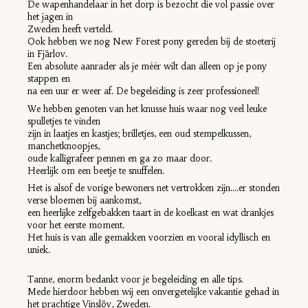
De wapenhandelaar in het dorp is bezocht die vol passie over
het jagen in
Zweden heeft verteld.
Ook hebben we nog New Forest pony gereden bij de stoeterij
in Fjärlov.
Een absolute aanrader als je méér wilt dan alleen op je pony
stappen en
na een uur er weer af. De begeleiding is zeer professioneel!
We hebben genoten van het knusse huis waar nog veel leuke
spulletjes te vinden
zijn in laatjes en kastjes; brilletjes, een oud stempelkussen,
manchetknoopjes,
oude kalligrafeer pennen en ga zo maar door.
Heerlijk om een beetje te snuffelen.
Het is alsof de vorige bewoners net vertrokken zijn....er stonden
verse bloemen bij aankomst,
een heerlijke zelfgebakken taart in de koelkast en wat drankjes
voor het eerste moment.
Het huis is van alle gemakken voorzien en vooral idyllisch en
uniek.
Tanne, enorm bedankt voor je begeleiding en alle tips.
Mede hierdoor hebben wij een onvergetelijke vakantie gehad in
het prachtige Vinslöv, Zweden.