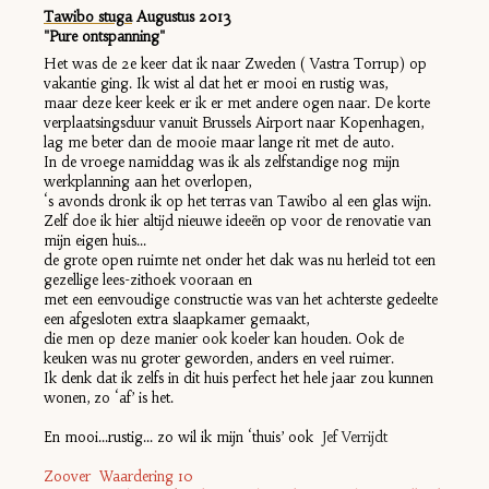
Tawibo stuga
Augustus 2013
"Pure ontspanning"
Het was de 2e keer dat ik naar Zweden ( Vastra Torrup) op
vakantie ging. Ik wist al dat het er mooi en rustig was,
maar deze keer keek er ik er met andere ogen naar. De korte
verplaatsingsduur vanuit Brussels Airport naar Kopenhagen,
lag me beter dan de mooie maar lange rit met de auto.
In de vroege namiddag was ik als zelfstandige nog mijn
werkplanning aan het overlopen,
‘s avonds dronk ik op het terras van Tawibo al een glas wijn.
Zelf doe ik hier altijd nieuwe ideeën op voor de renovatie van
mijn eigen huis...
de grote open ruimte net onder het dak was nu herleid tot een
gezellige lees-zithoek vooraan en
met een eenvoudige constructie was van het achterste gedeelte
een afgesloten extra slaapkamer gemaakt,
die men op deze manier ook koeler kan houden. Ook de
keuken was nu groter geworden, anders en veel ruimer.
Ik denk dat ik zelfs in dit huis perfect het hele jaar zou kunnen
wonen, zo ‘af’ is het.
En mooi...rustig... zo wil ik mijn ‘thuis’ ook
Jef Verrijdt
Zoover Waardering 10