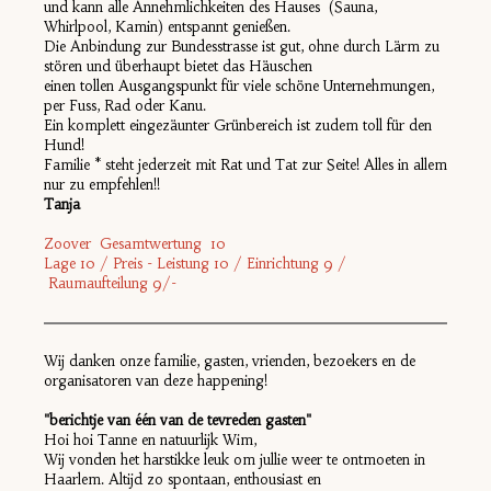
und kann alle Annehmlichkeiten des Hauses (Sauna,
Whirlpool, Kamin) entspannt genießen.
Die Anbindung zur Bundesstrasse ist gut, ohne durch Lärm zu
stören und überhaupt bietet das Häuschen
einen tollen Ausgangspunkt für viele schöne Unternehmungen,
per Fuss, Rad oder Kanu.
Ein komplett eingezäunter Grünbereich ist zudem toll für den
Hund!
Familie * steht jederzeit mit Rat und Tat zur Seite! Alles in allem
nur zu empfehlen!!
Tanja
Zoover Gesamtwertung 10
Lage 10 / Preis - Leistung 10 / Einrichtung 9 /
Raumaufteilung 9/-
Wij danken onze familie, gasten, vrienden, bezoekers en de
organisatoren van deze happening!
"berichtje van één van de tevreden gasten"
Hoi hoi Tanne en natuurlijk Wim,
Wij vonden het harstikke leuk om jullie weer te ontmoeten in
Haarlem. Altijd zo spontaan, enthousiast en