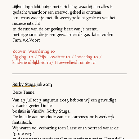
stijlvol ingericht huisje met inrichting waarbij aan alles is
gedacht waardoor een sfeervol geheel is ontstaan,
een terras waar je met elk weertype kunt genieten van het
rustieke uitzicht
en de rust van de omgeving bezit van je neemt,
met eigenaren die je een gewaardeerde gast laten voelen
Fam. v.d.Voort
Zoover Waardering 10
Ligging 10 / Prijs - kwaliteit 10 / Inrichting 10 /
kindvriendelijkheid 10/ Hoeveelheid ruimte 10
Sörby Stuga
juli 2
013
Beste Tanne,
Van 23 juli tot 3 augustus 2013 hebben wij een geweldige
vakantie gevierd in het
boshuis in Vinslöv: Sörby Stuga.
De locatie aan het einde van een karrenspoor is werkelijk
fantastisch.
Wij waren vol verbazing toen Lasse ons voorreed vanaf de
"grote weg"