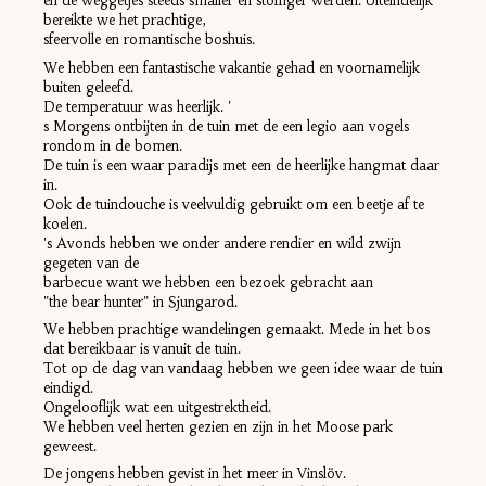
en de weggetjes steeds smaller en stoffiger werden. Uiteindelijk
bereikte we het prachtige,
sfeervolle en romantische boshuis.
We hebben een fantastische vakantie gehad en voornamelijk
buiten geleefd.
De temperatuur was heerlijk. '
s Morgens ontbijten in de tuin met de een legio aan vogels
rondom in de bomen.
De tuin is een waar paradijs met een de heerlijke hangmat daar
in.
Ook de tuindouche is veelvuldig gebruikt om een beetje af te
koelen.
's Avonds hebben we onder andere rendier en wild zwijn
gegeten van de
barbecue want we hebben een bezoek gebracht aan
"the bear hunter" in Sjungarod.
We hebben prachtige wandelingen gemaakt. Mede in het bos
dat bereikbaar is vanuit de tuin.
Tot op de dag van vandaag hebben we geen idee waar de tuin
eindigd.
Ongelooflijk wat een uitgestrektheid.
We hebben veel herten gezien en zijn in het Moose park
geweest.
De jongens hebben gevist in het meer in Vinslöv.