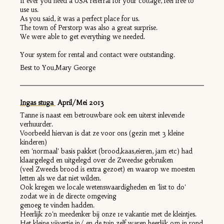
If ever you need a USA referral for your cottage, feel free to
use us.
As you said, it was a perfect place for us.
The town of Perstorp was also a great surprise.
We were able to get everything we needed.
Your system for rental and contact were outstanding.
Best to You,Mary George
Ingas stuga
April/Mei 2013
Tanne is naast een betrouwbare ook een uiterst inlevende
verhuurder.
Voorbeeld hiervan is dat ze voor ons (gezin met 3 kleine
kinderen)
een 'normaal' basis pakket (brood,kaas,eieren, jam etc) had
klaargelegd en uitgelegd over de Zweedse gebruiken
(veel Zweeds brood is extra gezoet) en waarop we moesten
letten als we dat niet wilden.
Ook kregen we locale wetenswaardigheden en 'list to do'
zodat we in de directe omgeving
genoeg te vinden hadden.
Heerlijk zo'n meedenker bij onze 1e vakantie met de kleintjes.
Het kleine vijvertje in/ en de tuin zelf waren heerlijk om in rond