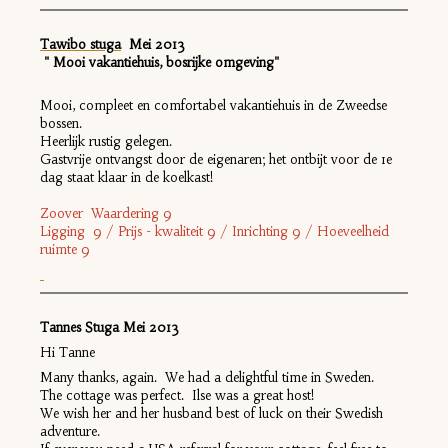
Tawibo stuga
Mei 201
3
" Mooi vakantiehuis, bosrijke omgeving"
Mooi, compleet en comfortabel vakantiehuis in de Zweedse
bossen.
Heerlijk rustig gelegen.
Gastvrije ontvangst door de eigenaren; het ontbijt voor de 1e
dag staat klaar in de koelkast!
Zoover Waardering 9
Ligging 9 / Prijs - kwaliteit 9 / Inrichting 9 / Hoeveelheid
ruimte 9
Tannes Stuga Mei 2013
Hi Tanne
Many thanks, again. We had a delightful time in Sweden.
The cottage was perfect. Ilse was a great host!
We wish her and her husband best of luck on their Swedish
adventure.