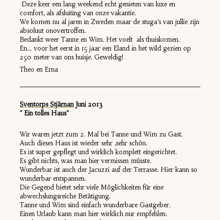
Deze keer een lang weekend echt genieten van luxe en
comfort, als afsluiting van onze vakantie.
We komen nu al jaren in Zweden maar de stuga’s van jullie zijn
absoluut onovertroffen.
Bedankt weer Tanne en Wim. Het voelt als thuiskomen.
En… voor het eerst in 15 jaar een Eland in het wild gezien op
250 meter van ons huisje. Geweldig!
Theo en Erna
Sventorps Stjärnan
Juni 201
3
" Ein tolles Haus"
Wir waren jetzt zum 2. Mal bei Tanne und Wim zu Gast.
Auch dieses Haus ist wieder sehr ,sehr schön.
Es ist super gepflegt und wirklich komplett eingerichtet.
Es gibt nichts, was man hier vermissen müsste.
Wunderbar ist auch der Jacuzzi auf der Terrasse. Hier kann so
wunderbar entspannen.
Die Gegend bietet sehr viele Möglichkeiten für eine
abwechslungsreiche Betätigung.
Tanne und Wim sind einfach wunderbare Gastgeber.
Einen Urlaub kann man hier wirklich nur empfehlen.