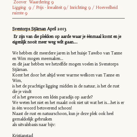
Zoover Waardering 9
Ligging 9 / Prijs - kwaliteit 9/ Inrichting 9 / Hoeveelheid
ruimte 9
Sventorps Stjärnan
April 2013
Er zijn van die plekken op aarde waar je éénmaal komt en je
eigenlijk nooit meer weg wilt gaan….
We hebben dit meerdere jaren in het huisje Tawibo van Tanne
en Wim mogen meemaken…
en dit jaar hebben we hetzelfde mogen voelen in Svenstorps
Stjärnan.
Komt het door het altijd weer warme welkom van Tanne en
Wim,
is het de prachtige ligging midden in de natuur, is het de rust
die je vindt
of is het gewoon een klein paradijs op aarde?
We weten het niet en het maakt ook niet uit wat het is….het is er
in één woord betoverend schoon!
Naast de rust en natuurschoon, kun je deze plek ook heel
gemakkelijk gebruiken
als uitvalsbasis naar bijv:
Kristianstad