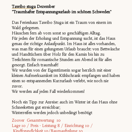
Tawibo stuga
Deze
mber
"Traumhafter Entspannungsurlaub im schönen Schweden"
Das Ferienhaus Tawibo Stuga ist ein Traum von einem im
Wald gelegenen.
Häuschen fern ab vom sonst so geschäftigen Alltag.
Für jeden der Erholung und Entspannung sucht, ist das Haus
genau der richtige Anlaufpunkt. Im Haus ist alles vorhanden,
was man für einen gelungenen Urlaub braucht: von Bettwäsche
und Handtüchern über Holz für den Kamin bis hin zu
Teelichtern für romantische Stunden am Abend ist für alles
gesorgt. Einfach traumhaft!
Wir wurden von der Eigentümerin sogar herzlich mit einer
kleinen Aufmerksamkeit im Kühlschrank empfangen und haben
einen so entspannenden Kurzurlaub verlebt, wie noch nie
zuvor.
Wir werden auf jeden Fall wiederkommen!
Noch ein Tipp zur Anreise: auch im Winter ist das Haus ohne
Schneeketten gut erreichbar;
Winterreifen werden jedoch unbedingt benötigt
Zoover Gesamtwertung 10
Lage 10 / Preis - Leistung 8 / Einrichtung 10 /
Kindfreundlchkeit 10/Raumaufteilung 10