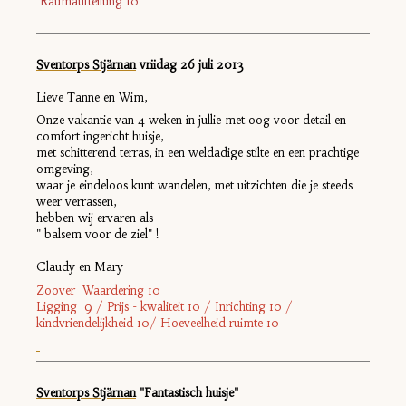
Raumaufteilung 10
Sventorps Stjärnan
vriidag 26
juli 2013
Lieve Tanne en Wim,
Onze vakantie van 4 weken in jullie met oog voor detail en
comfort ingericht huisje,
met schitterend terras, in een weldadige stilte en een prachtige
omgeving,
waar je eindeloos kunt wandelen, met uitzichten die je steeds
weer verrassen,
hebben wij ervaren als
" balsem voor de ziel" !
Claudy en Mary
Zoover Waardering 10
Ligging 9 / Prijs - kwaliteit 10 / Inrichting 10 /
kindvriendelijkheid 10/ Hoeveelheid ruimte 10
Sventorps Stjärnan
"Fantastisch huisje"