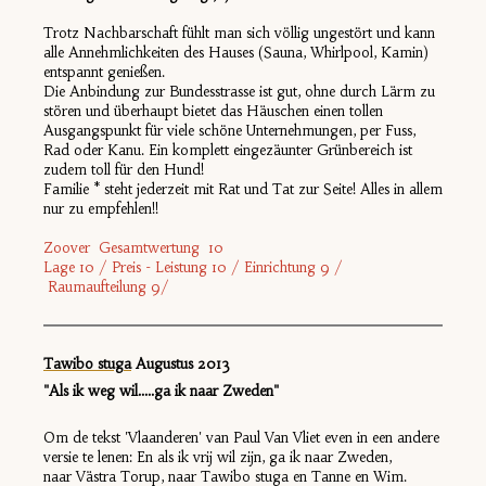
Trotz Nachbarschaft fühlt man sich völlig ungestört und kann
alle Annehmlichkeiten des Hauses (Sauna, Whirlpool, Kamin)
entspannt genießen.
Die Anbindung zur Bundesstrasse ist gut, ohne durch Lärm zu
stören und überhaupt bietet das Häuschen einen tollen
Ausgangspunkt für viele schöne Unternehmungen, per Fuss,
Rad oder Kanu. Ein komplett eingezäunter Grünbereich ist
zudem toll für den Hund!
Familie * steht jederzeit mit Rat und Tat zur Seite! Alles in allem
nur zu empfehlen!!
Zoover Gesamtwertung 10
Lage 10 / Preis - Leistung 10 / Einrichtung 9 /
Raumaufteilung 9/
Tawibo stuga
Augustus 2013
"Als ik weg wil.....ga ik naar Zweden"
Om de tekst 'Vlaanderen' van Paul Van Vliet even in een andere
versie te lenen: En als ik vrij wil zijn, ga ik naar Zweden,
naar Västra Torup, naar Tawibo stuga en Tanne en Wim.