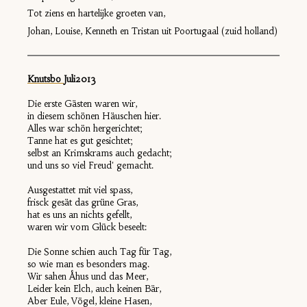
Tot ziens en hartelijke groeten van,
Johan, Louise, Kenneth en Tristan uit Poortugaal (zuid holland)
Knutsbo
Juli2013
Die erste Gästen waren wir,
in diesem schönen Häuschen hier.
Alles war schön hergerichtet;
Tanne hat es gut gesichtet;
selbst an Krimskrams auch gedacht;
und uns so viel Freud' gemacht.
Ausgestattet mit viel spass,
frisck gesät das grüne Gras,
hat es uns an nichts gefellt,
waren wir vom Glück beseelt:
Die Sonne schien auch Tag für Tag,
so wie man es besonders mag.
Wir sahen Åhus und das Meer,
Leider kein Elch, auch keinen Bär,
Aber Eule, Vögel, kleine Hasen,