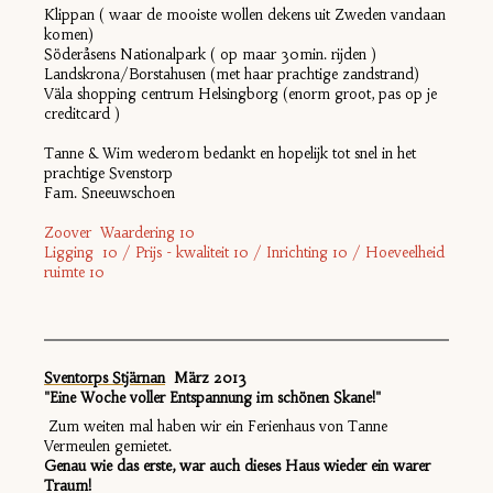
Klippan ( waar de mooiste wollen dekens uit Zweden vandaan
komen)
Söderåsens Nationalpark ( op maar 30min. rijden )
Landskrona/Borstahusen (met haar prachtige zandstrand)
Väla shopping centrum Helsingborg (enorm groot, pas op je
creditcard )
Tanne & Wim wederom bedankt en hopelijk tot snel in het
prachtige Svenstorp
Fam. Sneeuwschoen
Zoover Waardering 10
Ligging 10 / Prijs - kwaliteit 10 / Inrichting 10 / Hoeveelheid
ruimte 10
Sventorps Stjärnan
M
ärz 2013
"Eine Woche voller Entspannung im schönen Skane!"
Zum weiten mal haben wir ein Ferienhaus von Tanne
Vermeulen gemietet.
Genau wie das erste, war auch dieses Haus wieder ein warer
Traum!