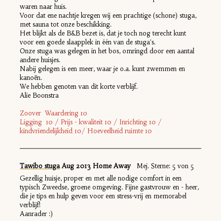
waren naar huis.
Voor dat ene nachtje kregen wij een prachtige (schone) stuga,
met sauna tot onze beschikking.
Het blijkt als de B&B bezet is, dat je toch nog terecht kunt
voor een goede slaapplek in één van de stuga's.
Onze stuga was gelegen in het bos, omringd door een aantal
andere huisjes.
Nabij gelegen is een meer, waar je o.a. kunt zwemmen en
kanoën.
We hebben genoten van dit korte verblijf.
Alie Boonstra
Zoover Waardering 10
Ligging 10 / Prijs - kwaliteit 10 / Inrichting 10 /
kindvriendelijkheid 10/ Hoeveelheid ruimte 10
Tawibo stuga
Aug 2013 Home Away
Mej. Sterne: 5 von 5
Gezellig huisje, proper en met alle nodige comfort in een
typisch Zweedse, groene omgeving. Fijne gastvrouw en - heer,
die je tips en hulp geven voor een stress-vrij en memorabel
verblijf!
Aanrader :)