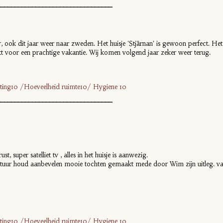
_________________________________
 ook dit jaar weer naar zweden. Het huisje 'Stjärnan' is gewoon perfect. Het i
t voor een prachtige vakantie. Wij komen volgend jaar zeker weer terug.
ichting10 /Hoeveelheid ruimte10/ Hygiene 10
_________________________________
, super satelliet tv , alles in het huisje is aanwezig.
atuur houd aanbevelen mooie tochten gemaakt mede door Wim zijn uitleg. vak
ichting10 /Hoeveelheid ruimte10/ Hygiene 10