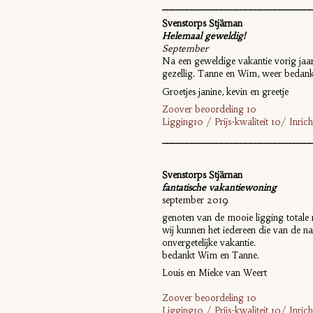
______________________________
Svenstorps Stjärnan
Helemaal geweldig!
September
Na een geweldige vakantie vorig jaar,
gezellig. Tanne en Wim, weer bedank
Groetjes janine, kevin en greetje
Zoover beoordeling 10
Ligging10 / Prijs-kwaliteit 10/ Inr
______________________________
Svenstorps Stjärnan
fantatische vakantiewoning
september 2019
genoten van de mooie ligging totale rust
wij kunnen het iedereen die van de n
onvergetelijke vakantie.
bedankt Wim en Tanne.
Louis en Mieke van Weert
Zoover beoordeling 10
Ligging10 / Prijs-kwaliteit 10/ Inr