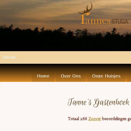
Inhoud
Home
Over Ons
Onze Huisjes
Tanne's Gastenboek
Totaal 266
Zoover
beoordelingen ge