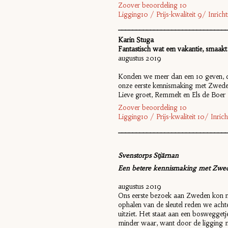
Zoover beoordeling 10
Ligging10 / Prijs-kwaliteit 9/ Inri
______________________________
Karin Stuga
Fantastisch wat een vakantie, smaakt
augustus 2019
Konden we meer dan een 10 geven, dan
onze eerste kennismaking met Zweden
Lieve groet, Remmelt en Els de Boer
Zoover beoordeling 10
Ligging10 / Prijs-kwaliteit 10/ Inr
______________________________
Svenstorps Stjärnan
Een betere kennismaking met Zweden
augustus 2019
Ons eerste bezoek aan Zweden kon ni
ophalen van de sleutel reden we achter
uitziet. Het staat aan een bosweggetj
minder waar, want door de ligging me