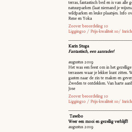
terras, fantastisch bed en is van a
natuurparken (laat niemand je wijsmak
wildparken en leuke plaatsjes. Info ove
Rene en Yoka
Zoover beoordeling 10
Ligging10 / Prijs-kwaliteit 10/ Inr
______________________________
Karin Stuga
Fantastisch, een aanrader!
augustus 2019
Het was een feest om in het gezellig
terrassen waar je lekker kunt zitte
gasten naar de zin te maken en geve
Zweden te ontdekken. Van harte aan
Jose
Zoover beoordeling 10
Ligging10 / Prijs-kwaliteit 10/ Inr
______________________________
Tawibo
Weer een mooi en gezellig verblijf!!
augustus 2019