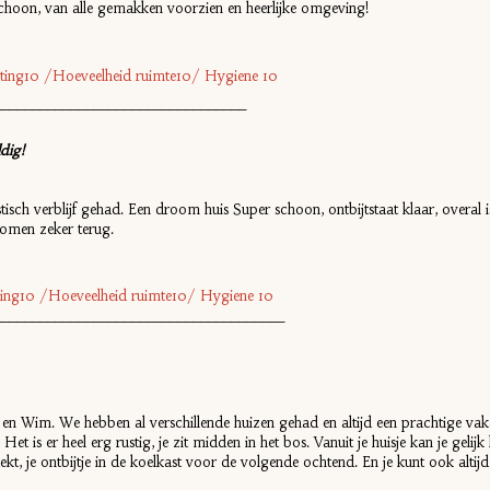
 schoon, van alle gemakken voorzien en heerlijke omgeving!
ichting10 /Hoeveelheid ruimte10/ Hygiene 10
_________________________________
dig!
isch verblijf gehad. Een droom huis Super schoon, ontbijtstaat klaar, overal 
komen zeker terug.
chting10 /Hoeveelheid ruimte10/ Hygiene 10
______________________________________
 en Wim. We hebben al verschillende huizen gehad en altijd een prachtige vak
 Het is er heel erg rustig, je zit midden in het bos. Vanuit je huisje kan je gelij
kt, je ontbijtje in de koelkast voor de volgende ochtend. En je kunt ook altijd