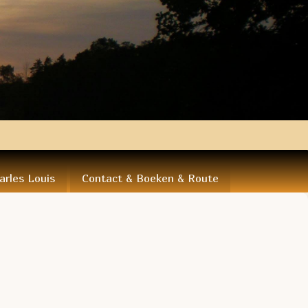
arles Louis
Contact & Boeken & Route