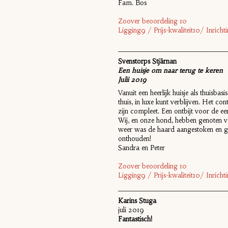
Fam. Bos
Zoover beoordeling 10
Ligging9 / Prijs-kwaliteit10/ Inric
______________________________
Svenstorps Stjärnan
‎Een huisje om naar terug te keren
Julii 2019
Vanuit een heerlijk huisje als thuisbas
thuis, in luxe kunt verblijven. Het
zijn compleet. Een ontbijt voor de ee
Wij, en onze hond, hebben genoten van
weer was de haard aangestoken en ge
onthouden!
Sandra en Peter
Zoover beoordeling 10
Ligging9 / Prijs-kwaliteit10/ Inric
______________________________
Karins Stuga
juli 2019
Fantastisch!