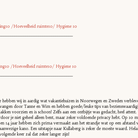
chting10 /Hoeveelheid ruimte10/ Hygiene 10
__________________________________
chting10 /Hoeveelheid ruimte10/ Hygiene 10
__________________________________
aar hebben wij in aardig wat vakantiehuizen in Noorwegen en Zweden verbleven
 ontvangen door Tanne en Wim en hebben goede/leuke tips van bezienswaardi
makken voorzien en is schoon! Zelfs aan een ontbijtje was gedacht, heel attent. 
oor je niet geheel alleen bent, maar zeker voldoende privacy hebt. Op 10 min
en 14 jaar hebben zich prima vermaakt aan het strandje wat op een afstand 
nwezige kano. Een uitstapje naar Kullaberg is zeker de moeite waard. Helaas 
volgende keer zal dat zeker langer zijn!