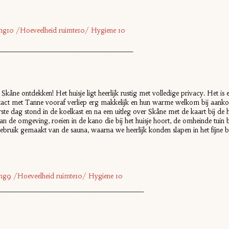
hting10 /Hoeveelheid ruimte10/ Hygiene 10
______________________________________
is Skåne ontdekken! Het huisje ligt heerlijk rustig met volledige privacy. Het is 
 contact met Tanne vooraf verliep erg makkelijk en hun warme welkom bij aa
rste dag stond in de koelkast en na een uitleg over Skåne met de kaart bij d
 de omgeving, roeien in de kano die bij het huisje hoort, de omheinde tuin bij
bruik gemaakt van de sauna, waarna we heerlijk konden slapen in het fijne b
hting9 /Hoeveelheid ruimte10/ Hygiene 10
_________________________________________