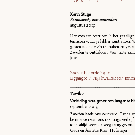
______________________________
Karin Stuga
Fantastisch, een aanrader!
augustus 2019
Het was een feest om in het gezellig
terrassen waar je lekker kunt zitte
gasten naar de zin te maken en geve
Zweden te ontdekken. Van harte aan
Jose
Zoover beoordeling 10
Ligging10 / Prijs-kwaliteit 10/ Inr
______________________________
Tawibo
Verleiding was groot om langer te bli
september 2019
Zweden heeft ons veroverd. Tanne en 
kenmerken van ons 14-daags verblijf
toch altijd weer de weg teruggevonde
Guus en Annette Klein Hofmeijer