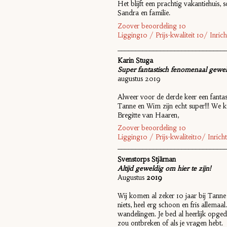
Het blijft een prachtig vakantiehuis,
Sandra en familie.
Zoover beoordeling 10
Ligging10 / Prijs-kwaliteit 10/ Inr
______________________________
Karin Stuga
Super fantastisch fenomenaal gewel
augustus 2019
Alweer voor de derde keer een fantast
Tanne en Wim zijn echt super!!! We 
Bregitte van Haaren,
Zoover beoordeling 10
Ligging10 / Prijs-kwaliteit10/ Inri
______________________________
Svenstorps Stjärnan
Altijd geweldig om hier te zijn!
Augustus
2019
Wij komen al zeker 10 jaar bij Tanne
niets, heel erg schoon en fris allemaal.
wandelingen. Je bed al heerlijk opgede
zou ontbreken of als je vragen hebt.