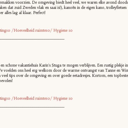
lle gemakken voorzien. De omgeving biedt heel veel, we waren elke avond do
en dat zuid Zweden vlak en saai is!), kanoën in de eigen kano, trolleyfietsen e
r alles lag al klaar. Perfect!
ichting10 /Hoeveelheid ruimte10/ Hygiene 10
_________________________________
e en schone vakantiehuis Karin's Stuga te mogen verblijven. Een rustig plekje
n. We voelden ons heel erg welkom door de warme ontvangst van Tanne en Wim
n veel tips over de omgeving en over goede eetadresjes. Kortom, een topbe
bevolen!
ichting10 /Hoeveelheid ruimte10/ Hygiene 10
_________________________________