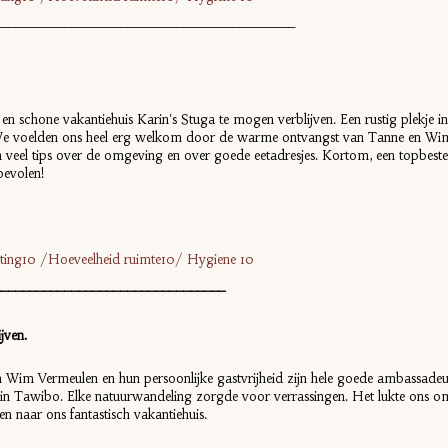
___________________________________________
e en schone vakantiehuis Karin's Stuga te mogen verblijven. Een rustig plekje
n. We voelden ons heel erg welkom door de warme ontvangst van Tanne en Wim
n veel tips over de omgeving en over goede eetadresjes. Kortom, een topbe
bevolen!
ichting10 /Hoeveelheid ruimte10/ Hygiene 10
_________________________________
jven.
Wim Vermeulen en hun persoonlijke gastvrijheid zijn hele goede ambassadeurs. 
 in Tawibo. Elke natuurwandeling zorgde voor verrassingen. Het lukte ons 
n naar ons fantastisch vakantiehuis.