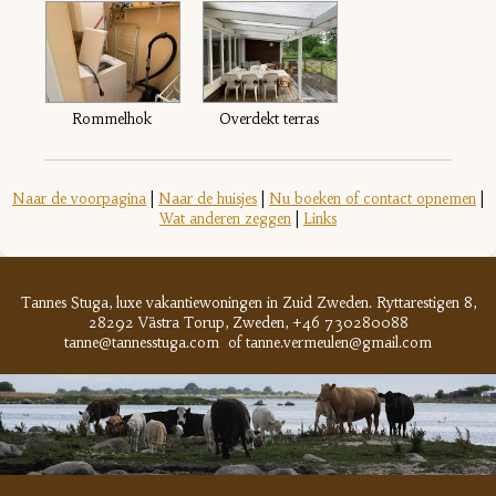
Rommelhok
Overdekt terras
Naar de voorpagina
|
Naar de huisjes
|
Nu boeken of contact opnemen
|
Wat anderen zeggen
|
Links
Tannes Stuga, luxe vakantiewoningen in Zuid Zweden. Ryttarestigen 8,
28292
Västra Torup,
Zweden, +46 730280088
tanne@tannesstuga.com of tanne.vermeulen@gmail.com