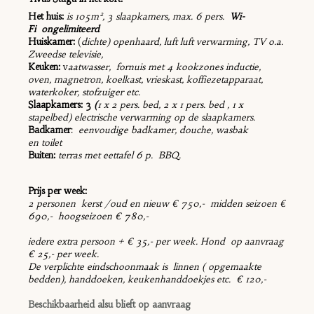
Het huis:
is 105m², 3 slaapkamers, max. 6 pers.
Wi-
Fi ongelimiteerd
Huiskamer:
(
dichte) openhaard, luft luft verwarming, TV o.a.
Zweedse televisie,
Keuken:
v
aatwasser, fornuis met 4 kookzones inductie,
oven, magnetron, koelkast, vrieskast, koffiezetapparaat,
waterkoker, stofzuiger etc.
Slaapkamers: 3
(
1 x 2 pers. bed, 2 x 1 pers. bed , 1 x
stapelbed) electrische verwarming op de slaapkamers.
Badkamer
:
eenvoudige badkamer,
douche, wasbak
en
toilet
Buiten:
t
erras met eettafel 6 p. BBQ.
Prijs per week:
2 personen kerst /oud en nieuw € 750,- midden seizoen €
690,- hoogseizoen € 780,-
iedere extra persoon + € 35,- per week. Hond op aanvraag
€ 25,- per week.
De verplichte eindschoonmaak is linnen ( opgemaakte
bedden), handdoeken, keukenhanddoekjes etc.
€ 120,-
Beschikbaarheid alsu blieft op aanvraag