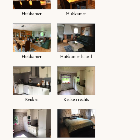
Huiskamer
Huiskamer
Huiskamer
Huiskamer haard
Keuken
Keuken rechts