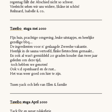
regentag fällt der Abschied nicht so schwer.
Vieeleicht sehen wir uns widere, Skåne ist schön!
Reihnard, Isabelle & co
.
Tawibo
s
tuga mei 2010
FIjn huis, prachtige omgeving, leuke uitstapjes, en heerlijke
gezellige bbq....
De ingredienten voor n' geslaagde Zweedse vakantie.
Heerlijk in de sauna vertoefd, flinke fietstochten gemaakt...
En ook al was't gemiddeld 20 graden kouder dan twee jaar
geleden om deze tijd,
toch hebben we genoten!
Ook v.d openhaard en de rust...
Het was weer goed om hier te zijn.
Tusen yack och liefs van Ellen & familie
Tawibo
st
uga
April 2010
Tack för en super påskeferie