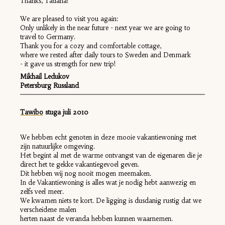
Thanks, Tatiana!
We are pleased to visit you again:
Only unlikely in the near future - next year we are going to
travel to Germany.
Thank you for a cozy and comfortable cottage,
where we rested after daily tours to Sweden and Denmark
- it gave us strength for new trip!
Mikhail Ledukov
Petersburg Russland
Tawibo
stuga
juli 2010
We hebben echt genoten in deze mooie vakantiewoning met
zijn natuurlijke omgeving.
Het begint al met de warme ontvangst van de eigenaren die je
direct het te gekke vakantiegevoel geven.
Dit hebben wij nog nooit mogen meemaken.
In de Vakantiewoning is alles wat je nodig hebt aanwezig en
zelfs veel meer.
We kwamen niets te kort. De ligging is dusdanig rustig dat we
verscheidene malen
herten naast de veranda hebben kunnen waarnemen.