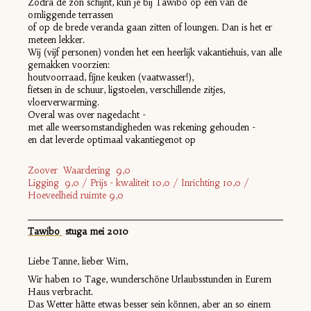
Zodra de zon schijnt, kun je bij Tawibo op een van de
omliggende terrassen
of op de brede veranda gaan zitten of loungen. Dan is het er
meteen lekker.
Wij (vijf personen) vonden het een heerlijk vakantiehuis, van alle
gemakken voorzien:
houtvoorraad, fijne keuken (vaatwasser!),
fietsen in de schuur, ligstoelen, verschillende zitjes,
vloerverwarming.
Overal was over nagedacht -
met alle weersomstandigheden was rekening gehouden -
en dat leverde optimaal vakantiegenot op
Zoover Waardering 9,0
Ligging 9,0 / Prijs - kwaliteit 10,0 / Inrichting 10,0 /
Hoeveelheid ruimte 9,0
Tawibo
s
tuga mei 2010
Liebe Tanne, lieber Wim,
Wir haben 10 Tage, wunderschöne Urlaubsstunden in Eurem
Haus verbracht.
Das Wetter hätte etwas besser sein können, aber an so einem