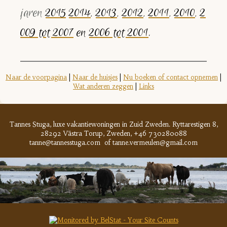
jaren
2015
2014
,
2013
,
2012
,
2011
,
2010
,
2
009 tot 2007
en
2006 tot 2001
.
Naar de voorpagina
|
Naar de huisjes
|
Nu boeken of contact opnemen
|
Wat anderen zeggen
|
Links
Tannes Stuga, luxe vakantiewoningen in Zuid Zweden. Ryttarestigen 8,
28292
Västra Torup,
Zweden, +46 730280088
tanne@tannesstuga.com of tanne.vermeulen@gmail.com