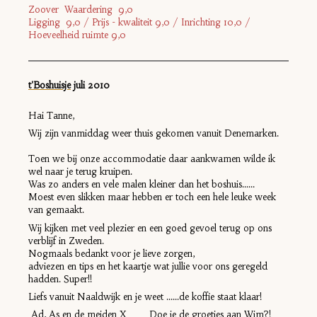
Zoover Waardering 9,0
Ligging 9,0 / Prijs - kwaliteit 9,0 / Inrichting 10,0 /
Hoeveelheid ruimte 9,0
t'Boshuisje
jul
i 2010
Hai Tanne,
Wij zijn vanmiddag weer thuis gekomen vanuit Denemarken.
Toen we bij onze accommodatie daar aankwamen wilde ik
wel naar je terug kruipen.
Was zo anders en vele malen kleiner dan het boshuis......
Moest even slikken maar hebben er toch een hele leuke week
van gemaakt.
Wij kijken met veel plezier en een goed gevoel terug op ons
verblijf in Zweden.
Nogmaals bedankt voor je lieve zorgen,
adviezen en tips en het kaartje wat jullie voor ons geregeld
hadden. Super!!
Liefs vanuit Naaldwijk en je weet ......de koffie staat klaar!
Ad, As en de meiden X Doe je de groetjes aan Wim?!