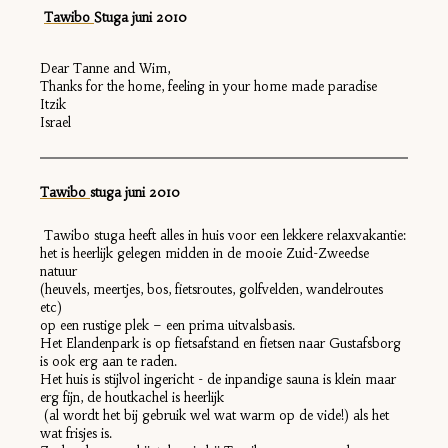
Tawibo
S
tuga juni
2010
Dear Tanne and Wim,
Thanks for the home, feeling in your home made paradise
Itzik
Israel
Tawibo
st
uga juni 2010
Tawibo stuga heeft alles in huis voor een lekkere relaxvakantie:
het is heerlijk gelegen midden in de mooie Zuid-Zweedse
natuur
(heuvels, meertjes, bos, fietsroutes, golfvelden, wandelroutes
etc)
op een rustige plek – een prima uitvalsbasis.
Het Elandenpark is op fietsafstand en fietsen naar Gustafsborg
is ook erg aan te raden.
Het huis is stijlvol ingericht - de inpandige sauna is klein maar
erg fijn, de houtkachel is heerlijk
(al wordt het bij gebruik wel wat warm op de vide!) als het
wat frisjes is.