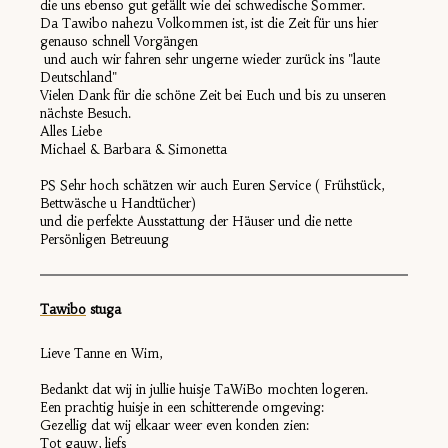
die uns ebenso gut gefällt wie dei schwedische Sommer.
Da Tawibo nahezu Volkommen ist, ist die Zeit für uns hier
genauso schnell Vorgängen
und auch wir fahren sehr ungerne wieder zurück ins "laute
Deutschland"
Vielen Dank für die schöne Zeit bei Euch und bis zu unseren
nächste Besuch.
Alles Liebe
Michael & Barbara & Simonetta
PS Sehr hoch schätzen wir auch Euren Service ( Frühstück,
Bettwäsche u Handtücher)
und die perfekte Ausstattung der Häuser und die nette
Persönligen Betreuung
Tawibo
stuga
Lieve Tanne en Wim,
Bedankt dat wij in jullie huisje TaWiBo mochten logeren.
Een prachtig huisje in een schitterende omgeving:
Gezellig dat wij elkaar weer even konden zien:
Tot gauw, liefs