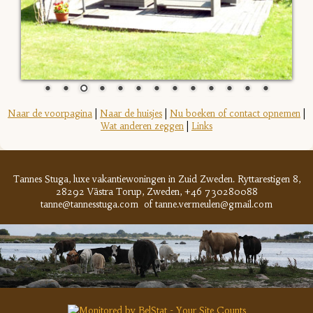
Naar de voorpagina
|
Naar de huisjes
|
Nu boeken of contact opnemen
|
Wat anderen zeggen
|
Links
Tannes Stuga, luxe vakantiewoningen in Zuid Zweden. Ryttarestigen 8,
28292
Västra Torup,
Zweden, +46 730280088
tanne@tannesstuga.com of tanne.vermeulen@gmail.com